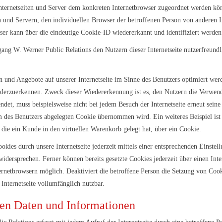
Internetseiten und Server dem konkreten Internetbrowser zugeordnet werden kö
en und Servern, den individuellen Browser der betroffenen Person von anderen I
ser kann über die eindeutige Cookie-ID wiedererkannt und identifiziert werden
g W. Werner Public Relations den Nutzern dieser Internetseite nutzerfreundlic
n und Angebote auf unserer Internetseite im Sinne des Benutzers optimiert wer
iederzuerkennen. Zweck dieser Wiedererkennung ist es, den Nutzern die Verwendu
endet, muss beispielsweise nicht bei jedem Besuch der Internetseite erneut sein
 des Benutzers abgelegten Cookie übernommen wird. Ein weiteres Beispiel ist
 die ein Kunde in den virtuellen Warenkorb gelegt hat, über ein Cookie.
kies durch unsere Internetseite jederzeit mittels einer entsprechenden Einstel
widersprechen. Ferner können bereits gesetzte Cookies jederzeit über einen I
ternetbrowsern möglich. Deaktiviert die betroffene Person die Setzung von Coo
Internetseite vollumfänglich nutzbar.
nen Daten und Informationen