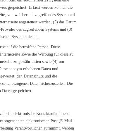
erson oder ein automatisiertes System eine
ers gespeichert. Erfasst werden können die
ite, von welcher ein zugreifendes System auf
nternetseite angesteuert werden, (5) das Datum
ce-Provider des zugreifenden Systems und (8)
gischen Systeme dienen.
se auf die betroffene Person. Diese
 Internetseite sowie die Werbung für diese zu
netseite zu gewährleisten sowie (4) um
. Diese anonym erhobenen Daten und
sgewertet, den Datenschutz und die
ersonenbezogenen Daten sicherzustellen. Die
 Daten gespeichert.
 schnelle elektronische Kontaktaufnahme zu
r sogenannten elektronischen Post (E-Mail-
arbeitung Verantwortlichen aufnimmt, werden