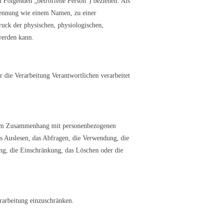
im Folgenden „betroffene Person“) beziehen. Als
r Kennung wie einem Namen, zu einer
ck der physischen, physiologischen,
 werden kann.
r die Verarbeitung Verantwortlichen verarbeitet
he im Zusammenhang mit personenbezogenen
s Auslesen, das Abfragen, die Verwendung, die
ng, die Einschränkung, das Löschen oder die
rarbeitung einzuschränken.