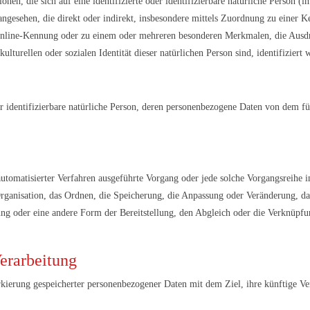
nen, die sich auf eine identifizierte oder identifizierbare natürliche Person (
n angesehen, die direkt oder indirekt, insbesondere mittels Zuordnung zu eine
nline-Kennung oder zu einem oder mehreren besonderen Merkmalen, die Ausdru
kulturellen oder sozialen Identität dieser natürlichen Person sind, identifiziert
der identifizierbare natürliche Person, deren personenbezogene Daten von dem fü
e automatisierter Verfahren ausgeführte Vorgang oder jede solche Vorgangsrei
Organisation, das Ordnen, die Speicherung, die Anpassung oder Veränderung, da
ng oder eine andere Form der Bereitstellung, den Abgleich oder die Verknüpfu
erarbeitung
rkierung gespeicherter personenbezogener Daten mit dem Ziel, ihre künftige Ve