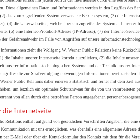
c Relations erfasst mit jedem Aufruf der Internetseite durch eine betroffene P
n. Diese allgemeinen Daten und Informationen werden in den Logfiles des Serv
2) das vom zugreifenden System verwendete Betriebssystem, (3) die Internetse
rer), (4) die Unterwebseiten, welche über ein zugreifendes System auf unserer I
seite, (6) eine Internet-Protokoll-Adresse (IP-Adresse), (7) der Internet-Servi
ie der Gefahrenabwehr im Falle von Angriffen auf unsere informationstechnolo
Informationen zieht die Wolfgang W. Werner Public Relations keine Rückschlüs
die Inhalte unserer Internetseite korrekt auszuliefern, (2) die Inhalte unserer
keit unserer informationstechnologischen Systeme und der Technik unserer Inter
rangriffes die zur Strafverfolgung notwendigen Informationen bereitzustellen
rner Public Relations daher einerseits statistisch und ferner mit dem Ziel au
öhen, um letztlich ein optimales Schutzniveau für die von uns verarbeiteten p
trennt von allen durch eine betroffene Person angegebenen personenbezogenen
die Internetseite
ic Relations enthält aufgrund von gesetzlichen Vorschriften Angaben, die eine
Kommunikation mit uns ermöglichen, was ebenfalls eine allgemeine Adresse de
son per E-Mail oder über ein Kontaktformular den Kontakt mit dem für die Ver