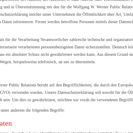
 und in Übereinstimmung mit den für die Wolfgang W. Werner Public Relation
nschutzerklärung möchte unser Unternehmen die Öffentlichkeit über Art, Umf
 Daten informieren. Ferner werden betroffene Personen mittels dieser Datensc
ls für die Verarbeitung Verantwortlicher zahlreiche technische und organisat
nternetseite verarbeiteten personenbezogenen Daten sicherzustellen. Dennoch k
ass ein absoluter Schutz nicht gewährleistet werden kann. Aus diesem Grund steh
egen, beispielsweise telefonisch, an uns zu übermitteln.
ner Public Relations beruht auf den Begrifflichkeiten, die durch den Europäi
VO) verwendet wurden. Unsere Datenschutzerklärung soll sowohl für die Öffe
ch sein. Um dies zu gewährleisten, möchten wir vorab die verwendeten Begriffli
 unter anderem die folgenden Begriffe:
aten