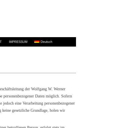
T
IMPRESSUM
Deutsch
Geschäftsleitung der Wolfgang W. Werner
abe personenbezogener Daten möglich. Sofern
te jedoch eine Verarbeitung personenbezogener
g keine gesetzliche Grundlage, holen wir
er betroffenen Person, erfolgt stets im