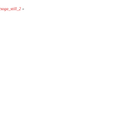
soga_still_2
»