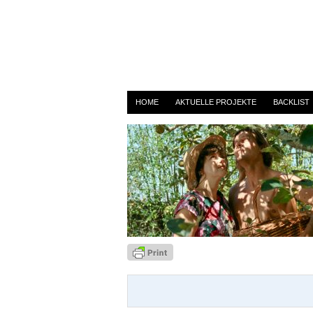
DiariosdeOtsoga_still_2
By
admin
on 1. Juli 2021
HOME
AKTUELLE PROJEKTE
BACKLIST