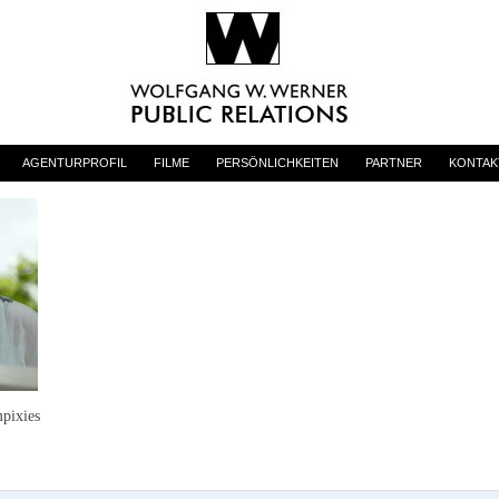
mus des Willens
AGENTURPROFIL
FILME
PERSÖNLICHKEITEN
PARTNER
KONTAK
mpixies