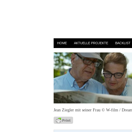
Jean Ziegler – Der Optimis
By
admin
on 8. März 2017
HOME
AKTUELLE PROJEKTE
BACKLIST
Jean Ziegler mit seiner Frau © W-film / Drea