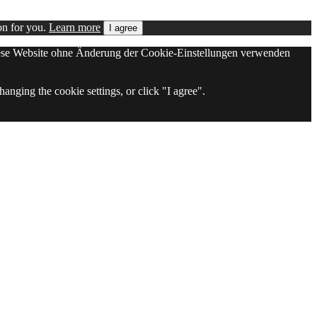
on for you.
Learn more
I agree
 diese Website ohne Änderung der Cookie-Einstellungen verwenden
anging the cookie settings, or click "I agree".