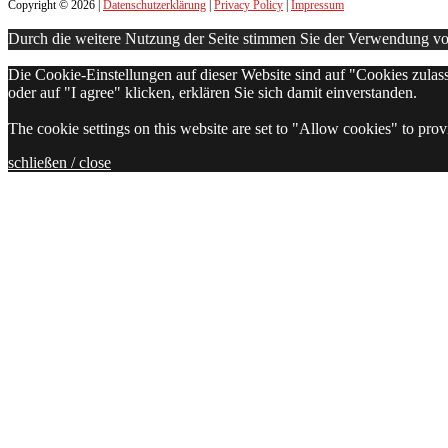
Copyright © 2026 |
Datenschutzerklärung
|
Privacy Policy
|
Impressum
Durch die weitere Nutzung der Seite stimmen Sie der Verwendung von 
Die Cookie-Einstellungen auf dieser Website sind auf "Cookies zula
oder auf "I agree" klicken, erklären Sie sich damit einverstanden.
The cookie settings on this website are set to "Allow cookies" to prov
schließen / close