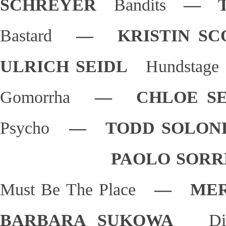
SCHREYER
Bandits
— T
Bastard
— KRISTIN S
ULRICH SEIDL
Hundstage
Gomorrha
— CHLOE S
Psycho
— TODD SOLO
PAOLO SOR
Must Be The Place
— MER
BARBARA SUKOWA
D