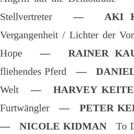
Stellvertreter
— AKI K
Vergangenheit / Lichter der Vo
Hope
— RAINER K
fliehendes Pferd
— DANIE
Welt
— HARVEY KEI
Furtwängler
— PETER K
— NICOLE KIDMAN
To D