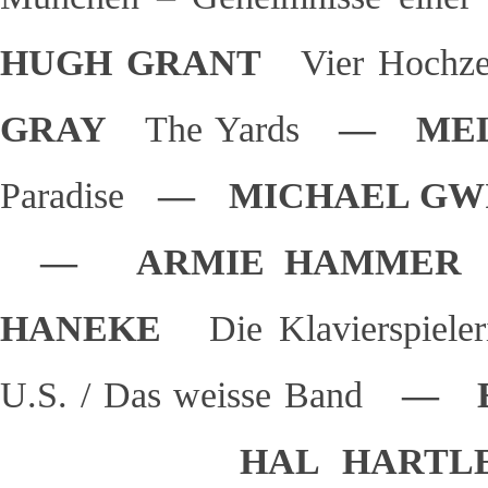
HUGH GRANT
Vier Hochze
GRAY
The Yards
— MELA
Paradise
— MICHAEL GW
— ARMIE HAMME
HANEKE
Die Klavierspiele
U.S. / Das weisse Band
— E
HAL HAR