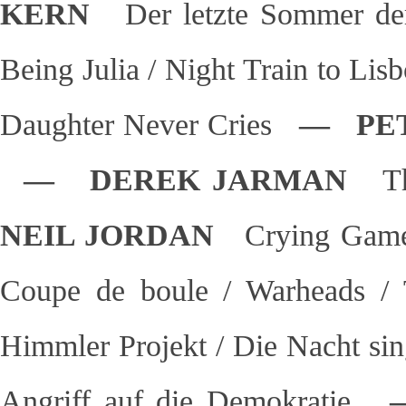
KERN
Der letzte Sommer d
Being Julia / Night Train to Lis
Daughter Never Cries
— PET
— DEREK JARMAN
T
NEIL JORDAN
Crying Ga
Coupe de boule / Warheads / 
Himmler Projekt / Die Nacht sin
Angriff auf die Demokratie
—