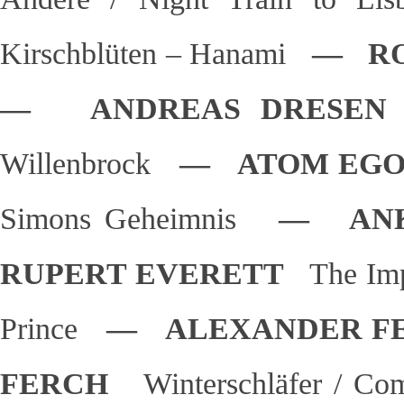
Kirschblüten – Hanami
— RO
— ANDREAS DRES
Willenbrock
— ATOM EG
Simons Geheimnis
— ANK
RUPERT EVERETT
The Imp
Prince
— ALEXANDER F
FERCH
Winterschläfer / Com