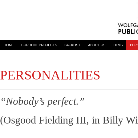
HOME
CURRENT PROJECTS
BACKLIST
ABOUT US
FILMS
PER
PERSONALITIES
“Nobody’s perfect.”
(Osgood Fielding III, in Billy W