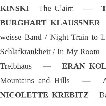
KINSKI
The Claim
— TA
BURGHART KLAUSSN
weisse Band / Night Train to 
Schlafkrankheit / In My Room
Treibhaus
— ERAN KO
Mountains and Hills
— A
NICOLETTE KREBITZ
B