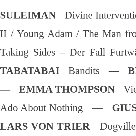
SULEIMAN
Divine Intervent
II / Young Adam / The Man f
Taking Sides – Der Fall Furtw
TABATABAI
Bandits
— B
— EMMA THOMPSON
Vi
Ado About Nothing
— GIUS
LARS VON TRIER
Dogville