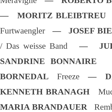
Meraviglie
— ROBERTO B
— MORITZ BLEIBTRE
Furtwaengler
— JOSEF BI
/ Das weisse Band
— JUL
SANDRINE BONNAIR
BORNEDAL
Freeze
— DA
KENNETH BRANAGH
Muc
MARIA BRANDAUER
Remb