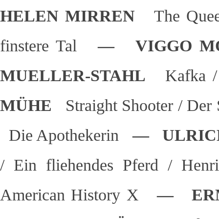
HELEN MIRREN
The Que
finstere Tal
— VIGGO M
MUELLER-STAHL
Kafka /
MÜHE
Straight Shooter / Der 
Die Apothekerin
— ULRIC
/ Ein fliehendes Pferd / Hen
American History X
— ERM