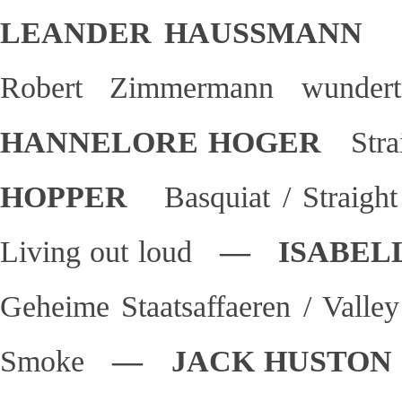
LEANDER HAUSSMANN
Robert Zimmermann wunder
HANNELORE HOGER
Str
HOPPER
Basquiat / Straigh
Living out loud
— ISABEL
Geheime Staatsaffaeren / Vall
Smoke
— JACK HUSTO