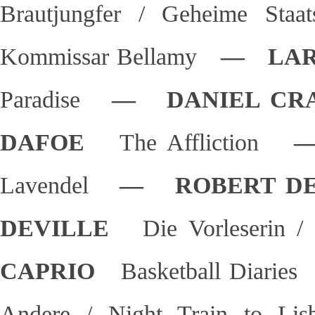
Brautjungfer / Geheime Staat
Kommissar Bellamy
— LAR
Paradise
— DANIEL C
DAFOE
The Affliction
—
Lavendel
— ROBERT D
DEVILLE
Die Vorleserin /
CAPRIO
Basketball Diaries
Andere / Night Train to Li