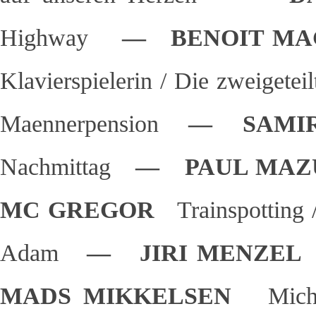
Highway
— BENOIT M
Klavierspielerin / Die zweigetei
Maennerpension
— SAMIR
Nachmittag
— PAUL MA
MC GREGOR
Trainspotting
Adam
— JIRI MENZE
MADS MIKKELSEN
Mich