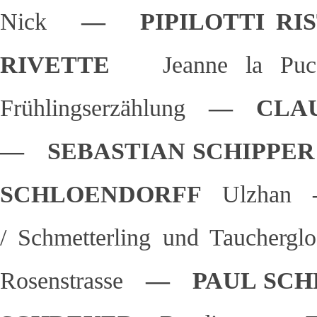
Nick
— PIPILOTTI R
RIVETTE
Jeanne la Pu
Frühlingserzählung
— CLAU
— SEBASTIAN SCHIPP
SCHLOENDORFF
Ulzhan
/ Schmetterling und Taucherg
Rosenstrasse
— PAUL SC