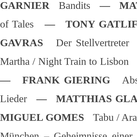
GARNIER
Bandits
— MAT
of Tales
— TONY GATL
GAVRAS
Der Stellvertreter
Martha / Night Train to Lisbon
— FRANK GIERING
Abs
Lieder
— MATTHIAS GL
MIGUEL GOMES
Tabu / Ar
München – Geheimnisse einer 