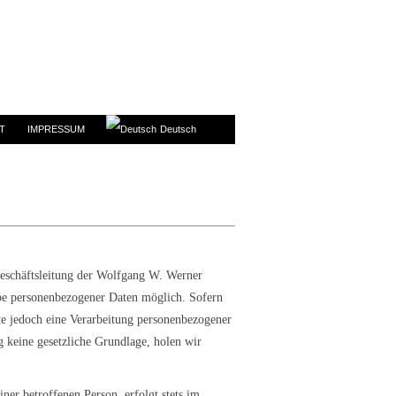
T
IMPRESSUM
Deutsch
Geschäftsleitung der Wolfgang W. Werner
abe personenbezogener Daten möglich. Sofern
te jedoch eine Verarbeitung personenbezogener
g keine gesetzliche Grundlage, holen wir
er betroffenen Person, erfolgt stets im