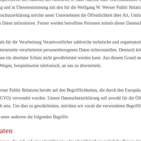
 und in Übereinstimmung mit den für die Wolfgang W. Werner Public Relation
nschutzerklärung möchte unser Unternehmen die Öffentlichkeit über Art, Umf
 Daten informieren. Ferner werden betroffene Personen mittels dieser Datensc
ls für die Verarbeitung Verantwortlicher zahlreiche technische und organisat
nternetseite verarbeiteten personenbezogenen Daten sicherzustellen. Dennoch k
ass ein absoluter Schutz nicht gewährleistet werden kann. Aus diesem Grund steh
egen, beispielsweise telefonisch, an uns zu übermitteln.
ner Public Relations beruht auf den Begrifflichkeiten, die durch den Europäi
VO) verwendet wurden. Unsere Datenschutzerklärung soll sowohl für die Öffe
ch sein. Um dies zu gewährleisten, möchten wir vorab die verwendeten Begriffli
 unter anderem die folgenden Begriffe:
aten