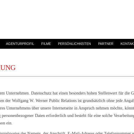
AGENTURPROFIL
FILME
PERSÖNLICHKEITEN
PARTNER
KONTAK
RUNG
erem Unternehmen. Datenschutz hat einen besonders hohen Stellenwert für die 
iten der Wolfgang W. Werner Public Relations ist grundsätzlich ohne jede Ang
seres Unternehmens über unsere Internetseite in Anspruch nehmen möchte, könn
g personenbezogener Daten erforderlich und besteht für eine solche Verarbeitun
son ein.
spielsweise des Namens, der Anschrift, E-Mail-Adresse oder Telefonnummer ein