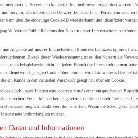
Internetseiten und Server dem konkreten Internetbrowser zugeordnet werden kö
en und Servern, den individuellen Browser der betroffenen Person von anderen I
ser kann über die eindeutige Cookie-ID wiedererkannt und identifiziert werden
g W. Werner Public Relations den Nutzern dieser Internetseite nutzerfreundlic
n und Angebote auf unserer Internetseite im Sinne des Benutzers optimiert wer
iederzuerkennen. Zweck dieser Wiedererkennung ist es, den Nutzern die Verwendu
endet, muss beispielsweise nicht bei jedem Besuch der Internetseite erneut sein
 des Benutzers abgelegten Cookie übernommen wird. Ein weiteres Beispiel ist
 die ein Kunde in den virtuellen Warenkorb gelegt hat, über ein Cookie.
kies durch unsere Internetseite jederzeit mittels einer entsprechenden Einstel
widersprechen. Ferner können bereits gesetzte Cookies jederzeit über einen I
ternetbrowsern möglich. Deaktiviert die betroffene Person die Setzung von Coo
Internetseite vollumfänglich nutzbar.
nen Daten und Informationen