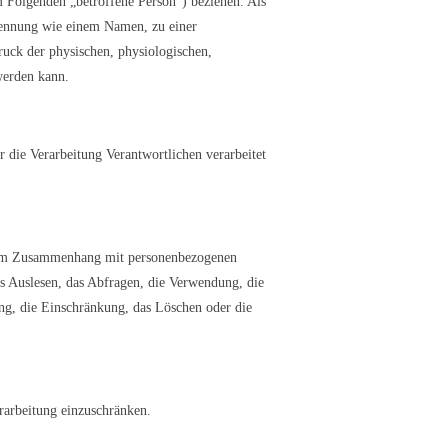
im Folgenden „betroffene Person“) beziehen. Als
r Kennung wie einem Namen, zu einer
ck der physischen, physiologischen,
 werden kann.
r die Verarbeitung Verantwortlichen verarbeitet
he im Zusammenhang mit personenbezogenen
s Auslesen, das Abfragen, die Verwendung, die
ng, die Einschränkung, das Löschen oder die
rarbeitung einzuschränken.