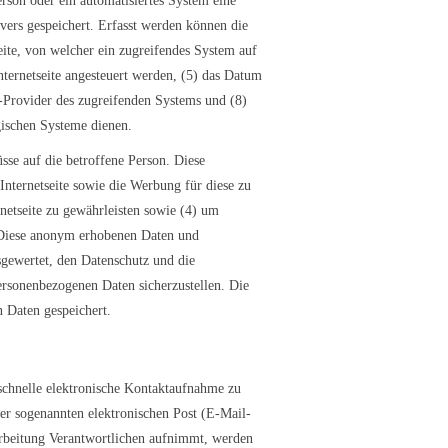
erson oder ein automatisiertes System eine
ers gespeichert. Erfasst werden können die
ite, von welcher ein zugreifendes System auf
nternetseite angesteuert werden, (5) das Datum
ce-Provider des zugreifenden Systems und (8)
gischen Systeme dienen.
se auf die betroffene Person. Diese
 Internetseite sowie die Werbung für diese zu
netseite zu gewährleisten sowie (4) um
. Diese anonym erhobenen Daten und
sgewertet, den Datenschutz und die
ersonenbezogenen Daten sicherzustellen. Die
 Daten gespeichert.
 schnelle elektronische Kontaktaufnahme zu
r sogenannten elektronischen Post (E-Mail-
arbeitung Verantwortlichen aufnimmt, werden