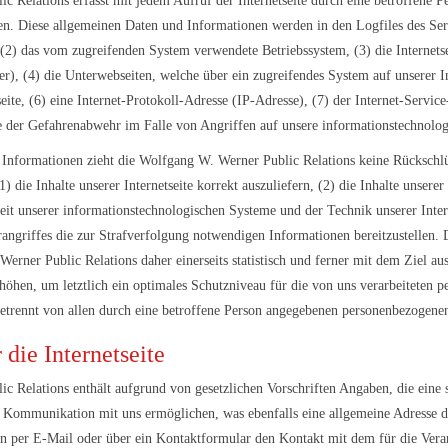
c Relations erfasst mit jedem Aufruf der Internetseite durch eine betroffene P
n. Diese allgemeinen Daten und Informationen werden in den Logfiles des Serv
2) das vom zugreifenden System verwendete Betriebssystem, (3) die Internetse
rer), (4) die Unterwebseiten, welche über ein zugreifendes System auf unserer I
seite, (6) eine Internet-Protokoll-Adresse (IP-Adresse), (7) der Internet-Servi
ie der Gefahrenabwehr im Falle von Angriffen auf unsere informationstechnolo
Informationen zieht die Wolfgang W. Werner Public Relations keine Rückschlüs
die Inhalte unserer Internetseite korrekt auszuliefern, (2) die Inhalte unserer
keit unserer informationstechnologischen Systeme und der Technik unserer Inter
rangriffes die zur Strafverfolgung notwendigen Informationen bereitzustellen
rner Public Relations daher einerseits statistisch und ferner mit dem Ziel au
öhen, um letztlich ein optimales Schutzniveau für die von uns verarbeiteten p
trennt von allen durch eine betroffene Person angegebenen personenbezogenen
die Internetseite
ic Relations enthält aufgrund von gesetzlichen Vorschriften Angaben, die eine
Kommunikation mit uns ermöglichen, was ebenfalls eine allgemeine Adresse de
son per E-Mail oder über ein Kontaktformular den Kontakt mit dem für die Ver