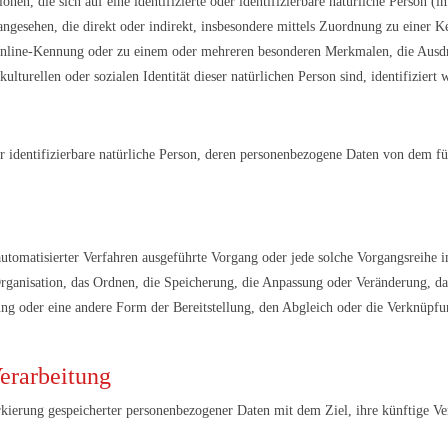
nen, die sich auf eine identifizierte oder identifizierbare natürliche Person (
n angesehen, die direkt oder indirekt, insbesondere mittels Zuordnung zu eine
nline-Kennung oder zu einem oder mehreren besonderen Merkmalen, die Ausdru
kulturellen oder sozialen Identität dieser natürlichen Person sind, identifiziert
der identifizierbare natürliche Person, deren personenbezogene Daten von dem fü
e automatisierter Verfahren ausgeführte Vorgang oder jede solche Vorgangsrei
Organisation, das Ordnen, die Speicherung, die Anpassung oder Veränderung, da
ng oder eine andere Form der Bereitstellung, den Abgleich oder die Verknüpfu
erarbeitung
rkierung gespeicherter personenbezogener Daten mit dem Ziel, ihre künftige Ve